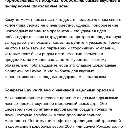
корпоративных подарках: подобрать самые вкусные и
интересные шоколадные идеи.
Кому-то может показаться, что делать подарки членам своего
коллектива сейчас не очень уместно, однако, приобретение
шоколадных вариантов презентов – это удачная идея
поблагодарить своих сотрудников за прекрасно проделанную
за год работу и показать, как вы их цените и уважаете. Также
не стоит забывать и о партнерах и сторонниках компании,
которые тоже были рядом в эти нелегкие времена и
предпочитали именно вас, а не конкурентов. Поэтому
обязательно поблагодарите их за это сладкие шоколадные
сюрпризы от Laviva. А что выбрать для вкусных
корпоративных шоколадных подарков, мы подскажем.
Конфеты Laviva Nuevo с начинкой и целыми орехами
Нежношоколадное ореховое пралине с целыми ядрышками
лесных орехов, окутанное в молочный шоколад… Это
шедевральное сочетание вкусов могли создать только те
люди, которые влюблены в свое дело шоколадного
мастерства. Поэтому эти конфеты в традиционной красочной
и сдержанной коробочке весом 200 г или Laviva Рождество, но