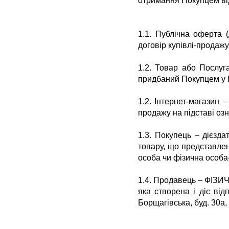
отримання Покупцем ві
1.1. Публічна оферта 
договір купівлі-продажу
1.2. Товар або Послуг
придбаний Покупцем у 
1.2. Інтернет-магазин
продажу на підставі о
1.3. Покупець – дієзд
товару, що представлен
особа чи фізична особа
1.4. Продавець –
ФІЗИЧ
яка створена і діє від
Борщагівська
, буд.
30а, 