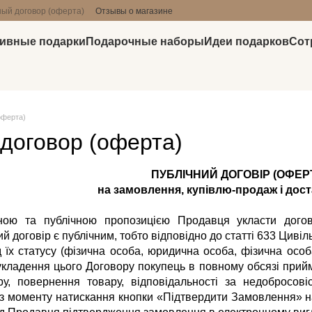
ый договор (оферта)
Отзывы о магазине
ивные подарки
Подарочные наборы
Идеи подарков
Сот
оферта)
договор (оферта)
ПУБЛІЧНИЙ ДОГОВІР (ОФЕР
на замовлення, купівлю-продаж і дост
ною та публічною пропозицією Продавця укласти догові
ий договір є публічним, тобто відповідно до статті 633 Циві
д їх статусу (фізична особа, юридична особа, фізична ос
кладення цього Договору покупець в повному обсязі при
ру, повернення товару, відповідальності за недобросов
з моменту натискання кнопки «Підтвердити Замовлення» на