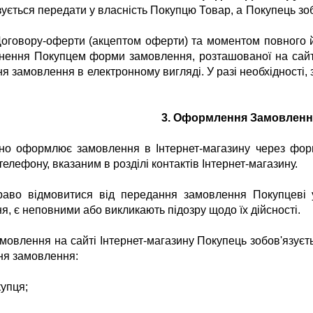
зується передати у власність Покупцю Товар, а Покупець зо
Договору-оферти (акцептом оферти) та моментом повного
нення Покупцем форми замовлення, розташованої на сайті
 замовлення в електронному вигляді. У разі необхідності
3. Оформлення Замовленн
ійно оформлює замовлення в Інтернет-магазину через фо
елефону, вказаним в розділі контактів Інтернет-магазину.
раво відмовитися від передання замовлення Покупцеві у
 є неповними або викликають підозру щодо їх дійсності.
мовлення на сайті
Інтернет-магазину
Покупець зобов'язуєт
ня замовлення:
купця;