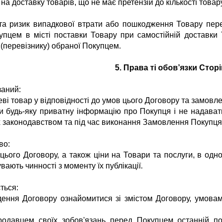
на доставку товарів, що не має претензій до кількості товар
 та ризик випадкової втрати або пошкодження Товару пе
пцем в місті поставки Товару при самостійній доставки
 (перевізнику) обраної Покупцем.
5. Права ті обов’язки Сторі
заний:
еві товар у відповідності до умов цього Договору та замовл
и будь-яку приватну інформацію про Покупця і не надавати
 законодавством та під час виконання Замовлення Покупця
во:
цього Договору, а також ціни на Товари та послуги, в одно
вають чинності з моменту їх публікації.
ться:
дення Договору ознайомитися зі змістом Договору, умов
родавцем своїх зобов'язань перед Покупцем останній по