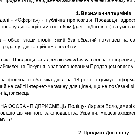
д Продавця підтвердження замовлення в електронному вигл
1.
Визначення термінів
(далі - «Оферта») - публічна пропозиція Продавця, адре
 товару дистанційним способом (далі - «Договір») на умовах
а – об'єкт угоди сторін, який був обраний покупцем на с
Продавця дистанційним способом.
 – сайт Продавця за адресою www.
laviva.com.ua
створений д
знайомлення Покупця із запропонованим Продавцем описом 
атна фізична особа, яка досягла 18 років, отримує інфор
ий на сайті Інтернет-магазину для цілей, що не пов'язані з
-підприємець.
НА ОСОБА - ПІДПРИЄМЕЦЬ Поліщук Лариса Володимирі
повідно до чинного законодавства України, місцезнаходжен
кв. 57
2.
Предмет Договору