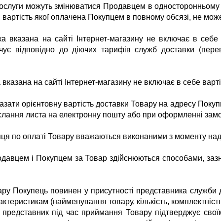
послуги можуть змінюватися Продавцем в односторонньому 
, вартість якої оплачена Покупцем в повному обсязі, не мо
яка вказана на сайті Інтернет-магазину не включає в себ
ує відповідно до діючих тарифів служб доставки (перев
а вказана на сайті Інтернет-магазину не включає в себе вар
зати орієнтовну вартість доставки Товару на адресу Покупц
лання листа на електронну пошту або при оформленні замо
ця по оплаті Товару вважаються виконаними з моменту на
давцем і Покупцем за Товар здійснюються способами, заз
ру Покупець повинен у присутності представника служби д
рактеристикам (найменування товару, кількість, комплектність
 представник під час приймання Товару підтверджує своїм