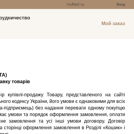
Укр
Рус
Eng
Вход
рудничество
Мой заказ
ТА)
авку товарів
р купівлі-продажу Товару, представленого на сайті
льного кодексу України, його умови є однаковими для всіх
оба-підприємець) без надання переваги одному покупцю
ймає умови та порядок оформлення замовлення, оплати
існе замовлення та усі інші умови договору. Договір
 сторінці оформлення замовлення в Розділі «Кошик» і