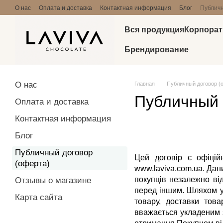
Перейти к основному контенту
О нас
Оплата и доставка
Контактная информация
Блог
Публичн
Вся продукция
Корпорат
Брендирование
О нас
Главная
Публичный договор (
Публичный 
Оплата и доставка
Контактная информация
Блог
Публичный договор
Цей договір є офіцій
(оферта)
www.laviva.com.ua
. Дан
покупців незалежно ві
Отзывы о магазине
перед іншим. Шляхом у
Карта сайта
товару, доставки това
вважається укладеним 