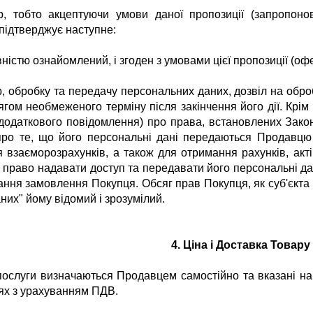
р, тобто
акцептуючи умови даної пропозиції (запропон
підтверджує наступне:
вністю ознайомлений, і згоден з умовами цієї пропозиції (оф
ір, обробку та передачу персональних даних, дозвіл на обр
ягом необмеженого терміну після закінчення його дії.
Крім
 додаткового повідомлення) про права, встановлених Закон
про те, що його персональні дані передаються Продавцю
взаєморозрахунків, а також для отримання рахунків, акті
право надавати доступ та передавати його персональні да
ання замовлення Покупця.
Обсяг прав Покупця, як суб'єкта
них" йому відомий і зрозумілий.
4. Ціна і Доставка Товару
послуги визначаються Продавцем самостійно та вказані на с
нях з урахуванням ПДВ.