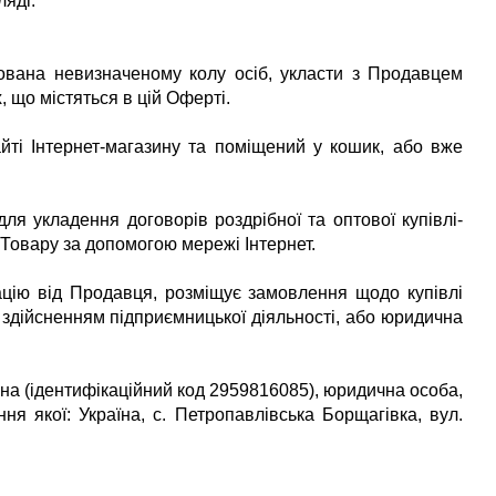
яді.
сована невизначеному колу осіб, укласти з Продавцем
, що містяться в цій Оферті.
айті Інтернет-магазину та поміщений у кошик, або вже
ля укладення договорів роздрібної та оптової купівлі-
Товару за допомогою мережі Інтернет.
мацію від Продавця, розміщує замовлення щодо купівлі
і здійсненням підприємницької діяльності, або юридична
вна
(ідентифікаційний код
2959816085
), юридична особа,
ня якої:
Україна
,
с
.
Петропавлівська Борщагівка
, вул.