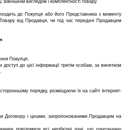
у, зовнішнім виглядом і комплектності товару.
реходить до Покупця або його Представника з моменту
 Товару від Продавця, чи під час передачі Продавцем
н
ення Покупця.
 доступ до цієї інформації третім особам, за винятком
.
сторонньому порядку, розміщуючи їх на сайті Інтернет-
ами Договору і цінами, запропонованими Продавцем на
винен повідомити всі необхідні дані, що однозначно