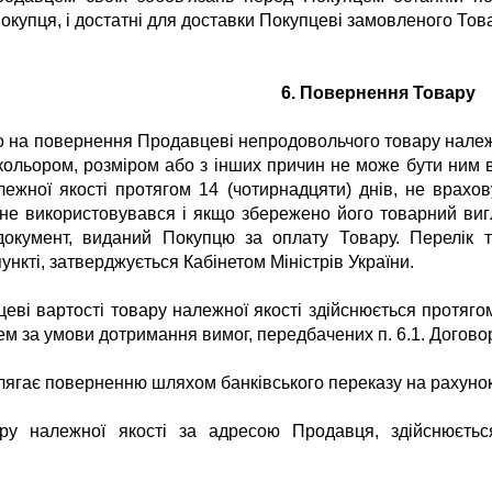
окупця, і достатні для доставки Покупцеві замовленого Това
6. Повернення Товару
о на повернення Продавцеві непродовольчого товару належ
кольором, розміром або з інших причин не може бути ним 
ежної якості протягом 14 (чотирнадцяти) днів, не врахов
не використовувався і якщо збережено його товарний вигл
документ, виданий Покупцю за оплату Товару. Перелік т
нкті, затверджується Кабінетом Міністрів України.
еві вартості товару належної якості здійснюється протяг
м за умови дотримання вимог, передбачених п. 6.1. Догово
ідлягає поверненню шляхом банківського переказу на рахуно
ару належної якості за адресою Продавця, здійснюєть