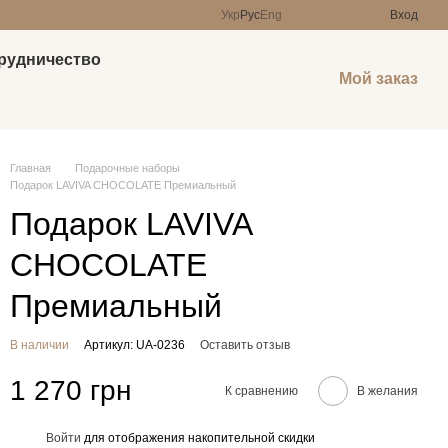
Укр
Рус
Eng
Вход
рудничество
Мой заказ
Главная
Подарочные наборы
Подарок LAVIVA CHOCOLATE Премиальный
Подарок LAVIVA
CHOCOLATE
Премиальный
В наличии
Артикул: UA-0236
Оставить отзыв
1 270 грн
К сравнению
В желания
Войти
для отображения накопительной скидки
%