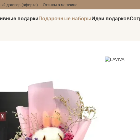
ый договор (оферта)
Отзывы о магазине
ивные подарки
Подарочные наборы
Идеи подарков
Сот