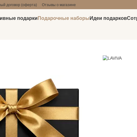
ый договор (оферта)
Отзывы о магазине
ивные подарки
Подарочные наборы
Идеи подарков
Сот