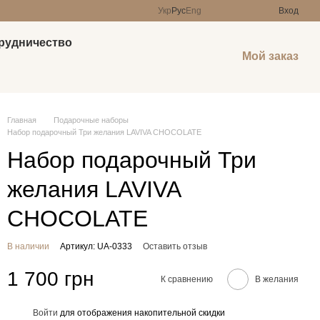
Укр
Рус
Eng
Вход
рудничество
Мой заказ
Главная
Подарочные наборы
Набор подарочный Три желания LAVIVA CHOCOLATE
Набор подарочный Три
желания LAVIVA
CHOCOLATE
В наличии
Артикул: UA-0333
Оставить отзыв
1 700 грн
К сравнению
В желания
Войти
для отображения накопительной скидки
%