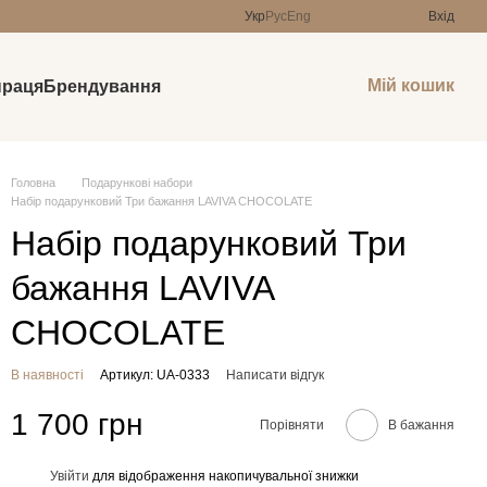
Укр
Рус
Eng
Вхід
Мій кошик
праця
Брендування
Головна
Подарункові набори
Набір подарунковий Три бажання LAVIVA CHOCOLATE
Набір подарунковий Три
бажання LAVIVA
CHOCOLATE
В наявності
Артикул: UA-0333
Написати відгук
1 700 грн
Порівняти
В бажання
Увійти
для відображення накопичувальної знижки
%