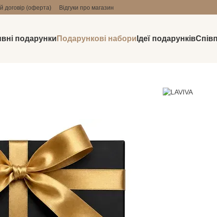
й договір (оферта)
Відгуки про магазин
вні подарунки
Подарункові набори
Ідеї подарунків
Спів