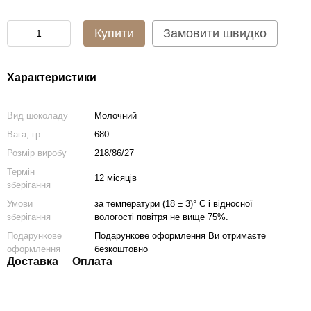
Купити
Замовити швидко
Характеристики
Вид шоколаду
Молочний
Вага, гр
680
Розмір виробу
218/86/27
Термін
12 місяців
зберігання
Умови
за температури (18 ± 3)° С і відносної
зберігання
вологості повітря не вище 75%.
Подарункове
Подарункове оформлення Ви отримаєте
оформлення
безкоштовно
Доставка
Оплата