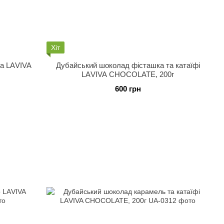
Хіт
а LАVIVA
Дубайський шоколад фісташка та катаїфі
LАVIVA CHOCOLATE, 200г
600 грн