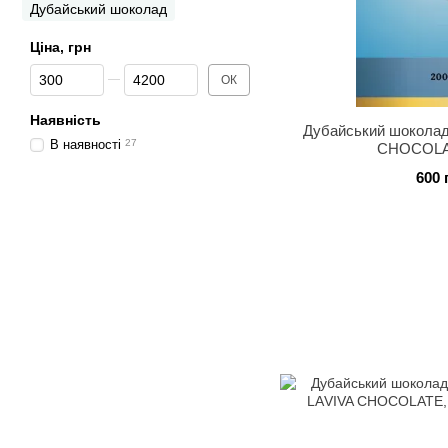
Дубайський шоколад
Ціна, грн
Від Ціна, грн
До Ціна, грн
ОК
Наявність
Дубайський шоколад
В наявності
27
CHOCOLAT
600 