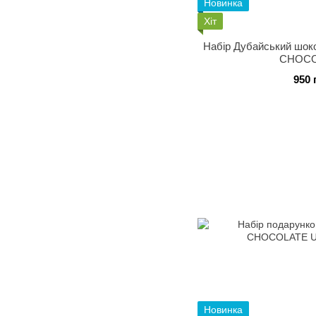
Новинка
Хіт
Набір Дубайський шок
CHOCO
950 
Новинка