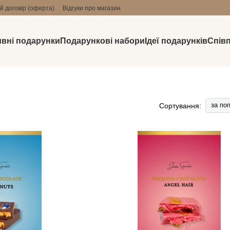
й договір (оферта)
Відгуки про магазин
вні подарунки
Подарункові набори
Ідеї подарунків
Спів
за по
Сортування: