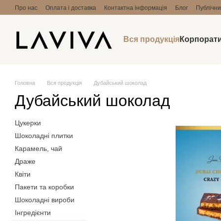
Перейти до основного контенту
Про нас
Оплата і доставка
Контактна інформація
Блог
Публічни
Вся продукція
Корпорати
Головна
Вся продукція
Дубайський шоколад
Дубайський шоколад
Цукерки
Шоколадні плитки
Карамель, чай
Драже
Квіти
Пакети та коробки
Шоколадні вироби
Інгредієнти