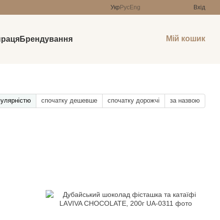
Укр
Рус
Eng
Вхід
Мій кошик
праця
Брендування
пулярністю
спочатку дешевше
спочатку дорожчі
за назвою