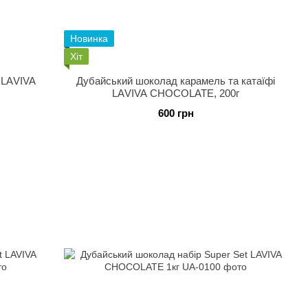
Новинка
Хіт
 LАVIVA
Дубайський шоколад карамель та катаїфі
LАVIVA CHOCOLATE, 200г
600 грн