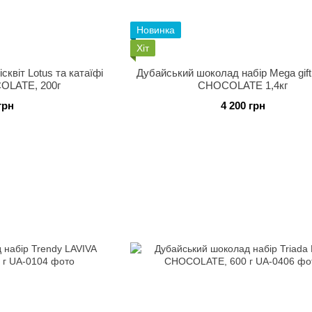
Новинка
Хіт
квіт Lotus та катаїфі
Дубайський шоколад набір Mega gif
OLATE, 200г
CHOCOLATE 1,4кг
грн
4 200 грн