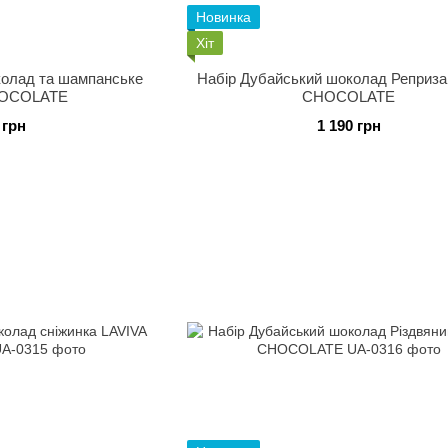
Новинка
Хіт
колад та шампанське
Набір Дубайський шоколад Реприза
HOCOLATE
CHOCOLATE
 грн
1 190 грн