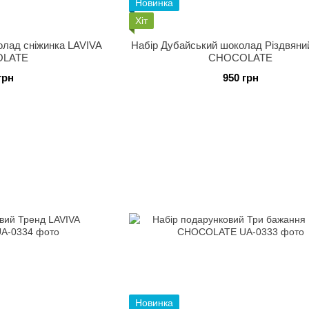
Новинка
Хіт
олад сніжинка LAVIVA
Набір Дубайський шоколад Різдвяни
LATE
CHOCOLATE
грн
950 грн
Новинка