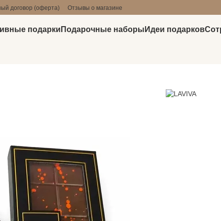
ый договор (оферта)
Отзывы о магазине
ивные подарки
Подарочные наборы
Идеи подарков
Сот