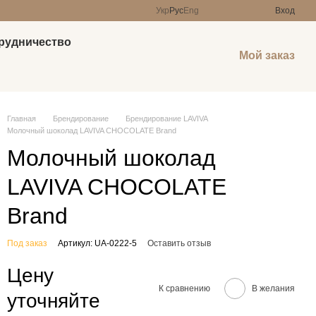
Укр
Рус
Eng
Вход
рудничество
Мой заказ
Главная
Брендирование
Брендирование LAVIVA
Молочный шоколад LAVIVA CHOCOLATE Brand
Молочный шоколад
LAVIVA CHOCOLATE
Brand
Под заказ
Артикул: UA-0222-5
Оставить отзыв
Цену
К сравнению
В желания
уточняйте