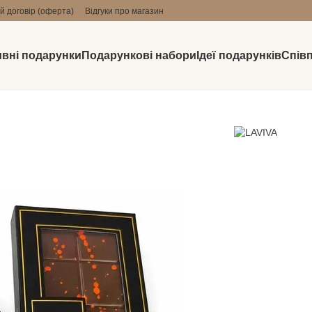
й договір (оферта)
Відгуки про магазин
вні подарунки
Подарункові набори
Ідеї подарунків
Спів