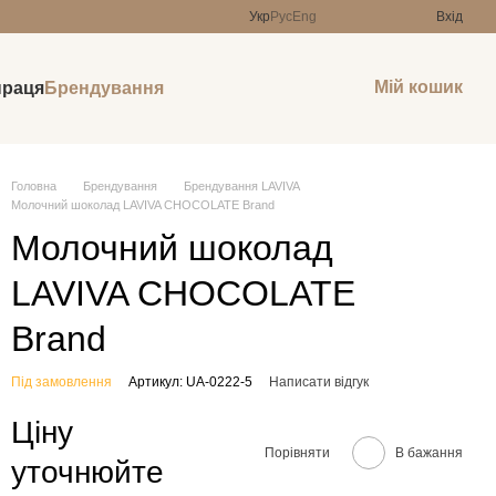
Укр
Рус
Eng
Вхід
Мій кошик
праця
Брендування
Головна
Брендування
Брендування LAVIVA
Молочний шоколад LAVIVA CHOCOLATE Brand
Молочний шоколад
LAVIVA CHOCOLATE
Brand
Під замовлення
Артикул: UA-0222-5
Написати відгук
Ціну
Порівняти
В бажання
уточнюйте