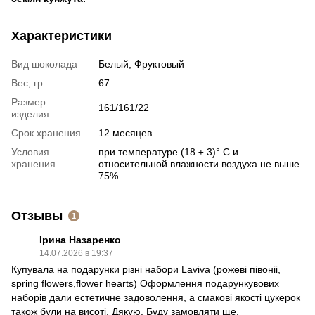
Характеристики
Вид шоколада
Белый, Фруктовый
Вес, гр.
67
Размер
161/161/22
изделия
Срок хранения
12 месяцев
Условия
при температуре (18 ± 3)° С и
хранения
относительной влажности воздуха не выше
75%
Отзывы
1
Ірина Назаренко
14.07.2026 в 19:37
Купувала на подарунки різні набори Laviva (рожеві півоніі,
spring flowers,flower hearts) Оформлення подарункувових
наборів дали естетичне задоволення, а смакові якості цукерок
також були на висоті. Дякую. Буду замовляти ще.