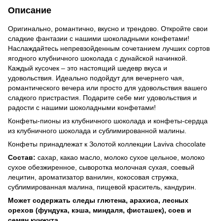
Описание
Оригинально, романтично, вкусно и трендово. Откройте свои
сладкие фантазии с нашими шоколадными конфетами!
Наслаждайтесь непревзойденным сочетанием лучших сортов
ягодного клубничного шоколада с дунайской начинкой.
Каждый кусочек – это настоящий шедевр вкуса и
удовольствия. Идеально подойдут для вечернего чая,
романтического вечера или просто для удовольствия вашего
сладкого пристрастия. Подарите себе миг удовольствия и
радости с нашими шоколадными конфетами!
Конфеты-пионы из клубничного шоколада и конфеты-сердца
из клубничного шоколада и сублимированной малины.
Конфеты принадлежат к Золотой коллекции Laviva chocolate
Состав:
сахар, какао масло, молоко сухое цельное, молоко
сухое обезжиренное, сыворотка молочная сухая, соевый
лецитин, ароматизатор ванилин, кокосовая стружка,
сублимированная малина, пищевой краситель, кандурин.
Может содержать следы глютена, арахиса, лесных
орехов (фундука, кэша, миндаля, фисташек), соев и
семян кунжута.