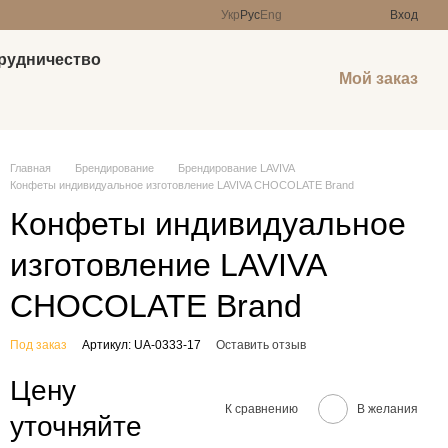
Укр
Рус
Eng
Вход
рудничество
Мой заказ
Главная
Брендирование
Брендирование LAVIVA
Конфеты индивидуальное изготовление LAVIVA CHOCOLATE Brand
Конфеты индивидуальное
изготовление LAVIVA
CHOCOLATE Brand
Под заказ
Артикул: UA-0333-17
Оставить отзыв
Цену
К сравнению
В желания
уточняйте