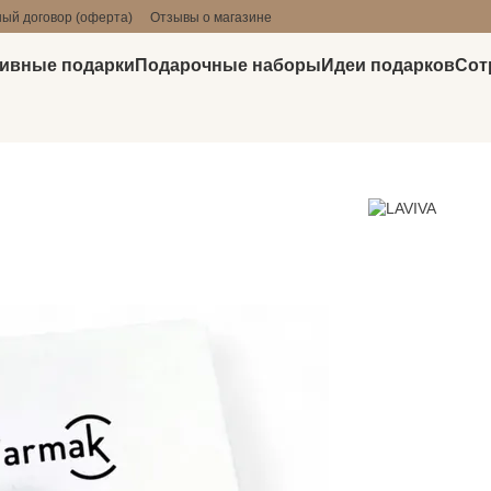
ый договор (оферта)
Отзывы о магазине
ивные подарки
Подарочные наборы
Идеи подарков
Сот