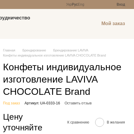
Укр
Рус
Eng
Вход
рудничество
Мой заказ
Главная
Брендирование
Брендирование LAVIVA
Конфеты индивидуальное изготовление LAVIVA CHOCOLATE Brand
Конфеты индивидуальное
изготовление LAVIVA
CHOCOLATE Brand
Под заказ
Артикул: UA-0333-16
Оставить отзыв
Цену
К сравнению
В желания
уточняйте