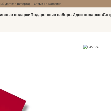
ый договор (оферта)
Отзывы о магазине
ивные подарки
Подарочные наборы
Идеи подарков
Сот