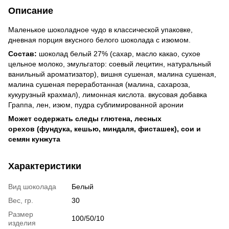
Описание
Маленькое шоколадное чудо в классической упаковке,
дневная порция вкусного белого шоколада с изюмом.
Состав:
шоколад белый 27% (сахар, масло какао, сухое
цельное молоко, эмульгатор: соевый лецитин, натуральный
ванильный ароматизатор), вишня сушеная, малина сушеная,
малина сушеная переработанная (малина, сахароза,
кукурузный крахмал), лимонная кислота. вкусовая добавка
Граппа, лен, изюм, пудра сублимированной аронии
Может содержать следы глютена, лесных
орехов (фундука, кешью, миндаля, фисташек), сои и
семян кунжута
Характеристики
Вид шоколада
Белый
Вес, гр.
30
Размер
100/50/10
изделия