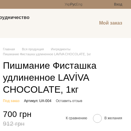
Укр
Рус
Eng
Вход
рудничество
Мой заказ
Главная
Вся продукция
Ингредиенты
Пишмание Фисташка удлиненное LAVİVA CHOCOLATE, 1кг
Пишмание Фисташка
удлиненное LAVİVA
CHOCOLATE, 1кг
Под заказ
Артикул: UA-004
Оставить отзыв
700 грн
К сравнению
В желания
912 грн