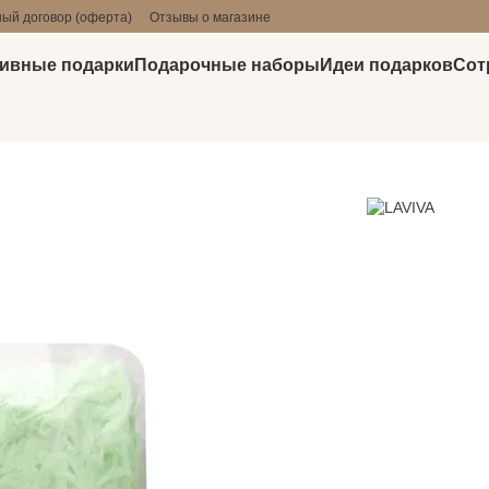
ый договор (оферта)
Отзывы о магазине
ивные подарки
Подарочные наборы
Идеи подарков
Сот