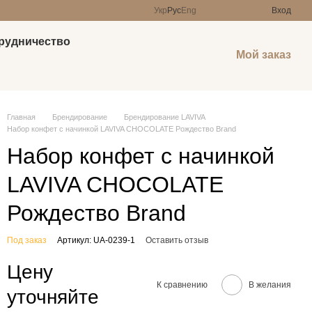
Укр
Рус
Eng
Вход
рудничество
Мой заказ
Главная
Брендирование
Брендирование LAVIVA
Набор конфет с начинкой LAVIVA CHOCOLATE Рождество Brand
Набор конфет с начинкой
LAVIVA CHOCOLATE
Рождество Brand
Под заказ
Артикул: UA-0239-1
Оставить отзыв
Цену
К сравнению
В желания
уточняйте