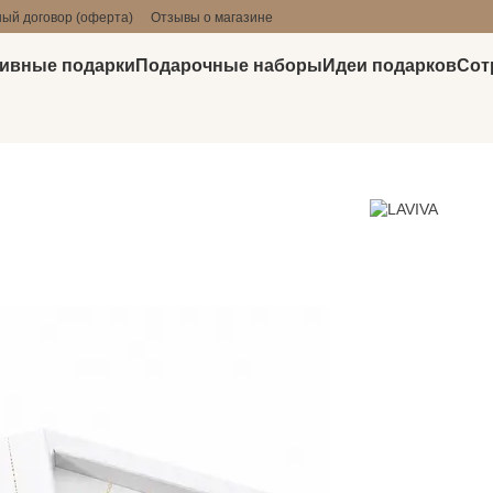
ый договор (оферта)
Отзывы о магазине
ивные подарки
Подарочные наборы
Идеи подарков
Сот