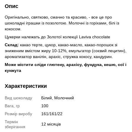
Опис
Оригінально, святково, смачно та красиво, - все це про
шоколадні іграшки із позолотою. Молочні із горіхами, білі із
кокосом.
Цукерки належать до Золотої колекції Laviva chocolate
Склад:
какао терте, цукор, какао-масло, какао-порошок зі
зниженим вмістом жиру 10-12%, емульгатор (соєвий лецитин),
ароматизатор ванілін, арахіс, стружка кокосу, кандурин.
Може містити сліди глютену, арахісу, фундука, кешю, сої і
кунжута
Характеристики
Вид шоколаду
Білий, Молочний
Вага, гр
100
Розмір виробу
161/161/22
Термін
12 місяців
зберігання