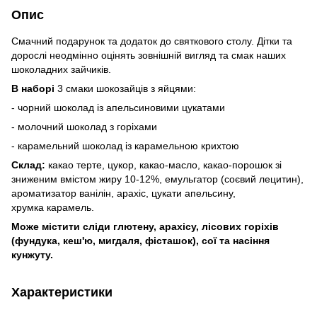
Опис
Смачний подарунок та додаток до святкового столу. Дітки та
дорослі неодмінно оцінять зовнішній вигляд та смак наших
шоколадних зайчиків.
В наборі
3 смаки шокозайців з яйцями:
- чорний шоколад із апельсиновими цукатами
- молочний шоколад з горіхами
- карамельний шоколад із карамельною крихтою
Склад:
какао терте, цукор, какао-масло, какао-порошок зі
зниженим вмістом жиру 10-12%, емульгатор (соєвий лецитин),
ароматизатор ванілін, арахіс, цукати апельсину,
хрумка карамель.
Може містити сліди глютену, арахісу, лісових горіхів
(фундука, кеш'ю, мигдаля, фісташок), сої та насіння
кунжуту.
Характеристики