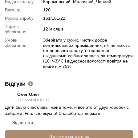
Вид шоколаду
Карамельний, Молочний, Чорний
Вага, гр
120
Розмір виробу
161/161/22
Термін
12 місяців
зберігання
Умови
Зберігати у сухих, чистих добре
зберігання
вентильованих приміщеннях, які не мають
стороннього запаху, не заражені
шкідниками хлібних запасів, за температури
(18+\-3)°С і відносної вологості повітря не
вище ніж 75%
Відгуки
1
Олег Олег
27.05.2024 в 02:12
Дети были счастливы, жена тоже, и все это от двух коробок с
зайцами. Реально вкусно! Спасибо так держать
Відповісти
Написати відгук