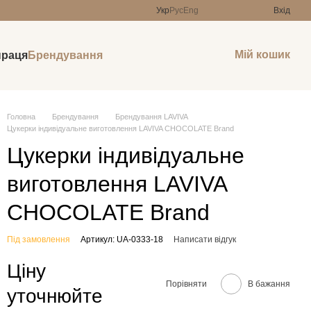
Укр
Рус
Eng
Вхід
Мій кошик
праця
Брендування
Головна
Брендування
Брендування LAVIVA
Цукерки індивідуальне виготовлення LAVIVA CHOCOLATE Brand
Цукерки індивідуальне
виготовлення LAVIVA
CHOCOLATE Brand
Під замовлення
Артикул: UA-0333-18
Написати відгук
Ціну
Порівняти
В бажання
уточнюйте