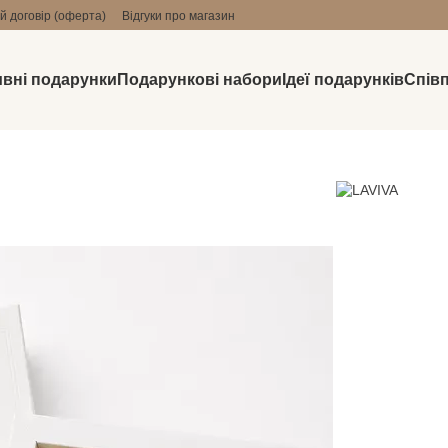
й договір (оферта)
Відгуки про магазин
вні подарунки
Подарункові набори
Ідеї подарунків
Спів