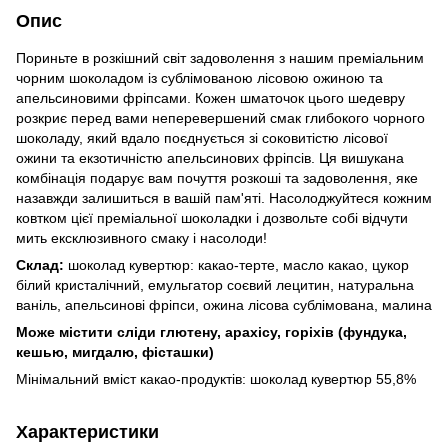
Опис
Пориньте в розкішний світ задоволення з нашим преміальним
чорним шоколадом із сублімованою лісовою ожиною та
апельсиновими фріпсами. Кожен шматочок цього шедевру
розкриє перед вами неперевершений смак глибокого чорного
шоколаду, який вдало поєднується зі соковитістю лісової
ожини та екзотичністю апельсинових фріпсів. Ця вишукана
комбінація подарує вам почуття розкоші та задоволення, яке
назавжди залишиться в вашій пам'яті. Насолоджуйтеся кожним
ковтком цієї преміальної шоколадки і дозвольте собі відчути
мить ексклюзивного смаку і насолоди!
Склад:
шоколад кувертюр: какао-терте, масло какао, цукор
білий кристалічний, емульгатор соєвий лецитин, натуральна
ваніль, апельсинові фріпси, ожина лісова сублімована, малина
Може містити сліди глютену, арахісу, горіхів (фундука,
кешью, мигдалю, фісташки)
Мінімальний вміст какао-продуктів: шоколад кувертюр 55,8%
Характеристики