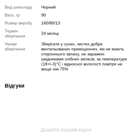
Вид шоколаду
Чорний
Вага, гр
90
Розмір виробу
160/80/13
Термін
24 місяці
зберігання
Умови
Зберігати у сухих, чистих добре
зберігання
вентильованих приміщеннях, які не мають
стороннього запаху, не заражені
шкідниками хлібних запасів, за температури
(18+\-3)°С і відносної вологості повітря не
вище ніж 75%
Відгуки
Додайте перший відгук