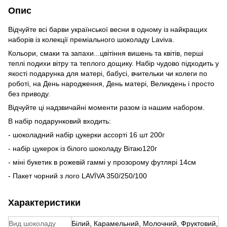
Опис
Відчуйте всі барви української весни в одному із найкращих
наборів із колекції преміального шоколаду Laviva.
Кольори, смаки та запахи...цвітіння вишень та квітів, перші
теплі подихи вітру та теплого дощику. Набір чудово підходить у
якості подарунка для матері, бабусі, вчительки чи колеги по
роботі, на День народження, День матері, Великдень і просто
без приводу.
Відчуйте ці надзвичайні моменти разом із нашим набором.
В набір подарунковий входить:
- шоколадний набір цукерки ассорті 16 шт 200г
- набір цукерок із білого шоколаду Вітаю120г
- міні букетик в рожевій гаммі у прозорому футлярі 14см
- Пакет чорний з лого LAVİVA 350/250/100
Характеристики
Вид шоколаду
Білий, Карамельний, Молочний, Фруктовий,