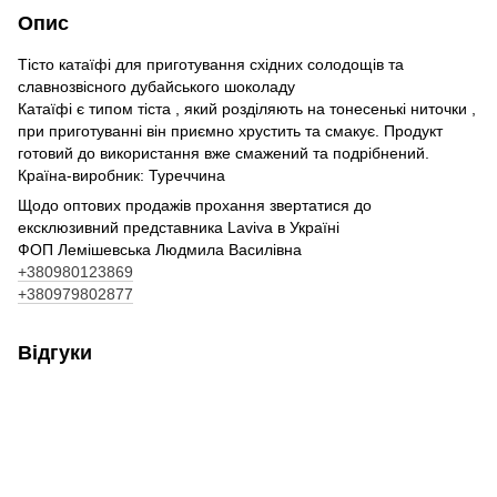
Опис
Тісто катаїфі для приготування східних солодощів та
славнозвісного дубайського шоколаду
Катаїфі є типом тіста , який розділяють на тонесенькі ниточки ,
при приготуванні він приємно хрустить та смакує. Продукт
готовий до використання вже смажений та подрібнений.
Країна-виробник: Туреччина
Щодо оптових продажів прохання звертатися до
ексклюзивний представника Laviva в Україні
ФОП Лемішевська Людмила Василівна
+380980123869
+380979802877
Відгуки