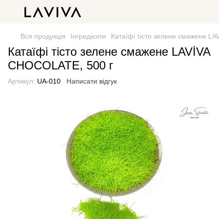
Вся продукція
Інгредієнти
Катаїфі тісто зелене смажене L
Катаїфі тісто зелене смажене LAVİVA
CHOCOLATE, 500 г
Артикул:
UA-010
Написати відгук